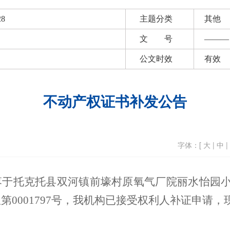
28
主题分类
其他
文 号
———
公文时效
有效
不动产权证书补发公告
字体：[
大
|
中
|
落于托克托县双河镇前壕村原氧气厂院丽水怡园
权第
0001797
号，我机构已接受权利人补证申请，