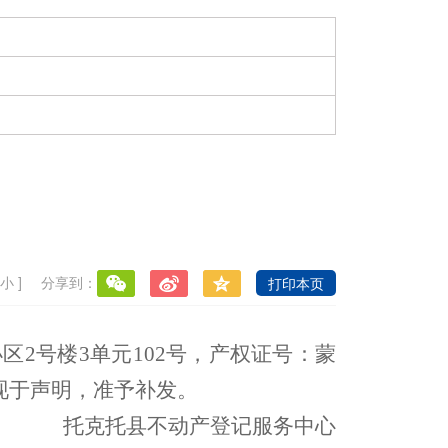
小
]
分享到：
打印本页
小区
2
号楼
3
单元
102
号，产权证号：蒙
现于声明，准予补发。
托克托县不动产登记服务中心