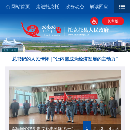
网站首页
走进托克托
政务动态
解读回应
政务公开
政务服务
政民互动
政府数据
长辈版
总书记的人民情怀 | “让内需成为经济发展的主动力”
1
军民同心跟党走 文化惠民颂“八一”——托克托县文化志愿者开展庆“八一”文艺进社区演出
2
3
4
5