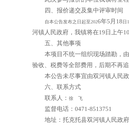
四、报价递交及集中评审时间
6
年
5
月
18
自本公告发布之日起至
202
日
河镇人民政府，我镇将在
19日上午1
五、其他事项
本项目不统一组织现场踏勘，
验收、税费等全部费用，后期不再追
本公告未尽事宜由双河镇人民
六、联系方式
联系人：
徐
飞
监督
电话：
0471-8513751
地址：
托克托县双河镇人民政