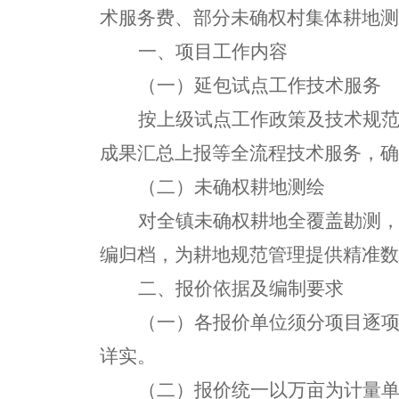
术服务
费
、
部分
未确权
村集体
耕地
测
一、项目工作内容
（
一
）
延包
试点
工作
技术服务
按上级试点工作政策及技术规
成果汇总上报等全流程
技术
服务，确
（
二
）未确权耕地
测绘
对全镇未确权耕地全覆盖勘测
编归档，为耕地规范管理提供精准数
二、报价依据及编制要求
（
一
）
各报价单位须分项目逐
详实。
（
二
）
报价统一以
万
亩为计量