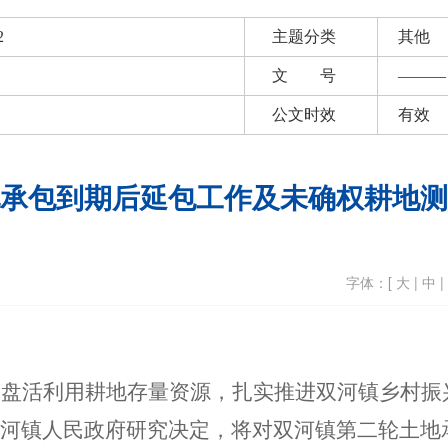
2
主题分类
其他
文 号
———
公文时效
有效
承包到期后延包工作及未确权耕地测
字体：[
大
|
中
|
、盘活利用耕地存量资源，
扎实推进
双河
镇乡村振
河镇人民政府研究决定，将
对
双河镇
第二轮土地