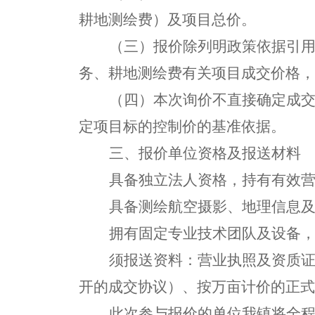
耕地
测绘费
）
及项目总价。
（
三
）
报价
除列明
政策依据引
务、耕地测绘费有关项目
成交价格，
（
四
）
本次询价不直接确定成
定项目标的控制价的基准依据。
三、报价单位资格及报送材料
具备独立法人资格，持有有效
具备测绘航空摄影、地理信息
拥有固定专业技术团队及设备
须报送资料：营业执照及资质
开的成交协议
）
、按
万
亩计价的正式
此次参与报价的单位我镇将全