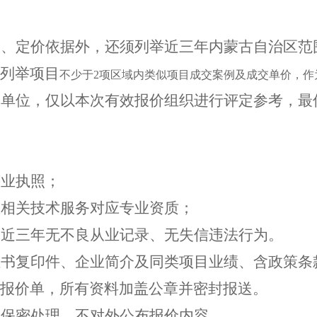
用
、
定价依据外，还
须
列举
近三年
内蒙古自治区范
列举
项目
不少于
2项区域内类似项目成交案例及成交单价，作
交单位，仅以本次有效报价
组织进行评定参考，
最
营业执照；
及相关技术服务对应专业资质；
，近三年无不良从业记录、无失信违法行为。
证书复印件
、
企业简介及同类项目业绩、含政策条
报价单，所有资料加盖公章并密封报送。
程保密处理，不对外公布报价内容。