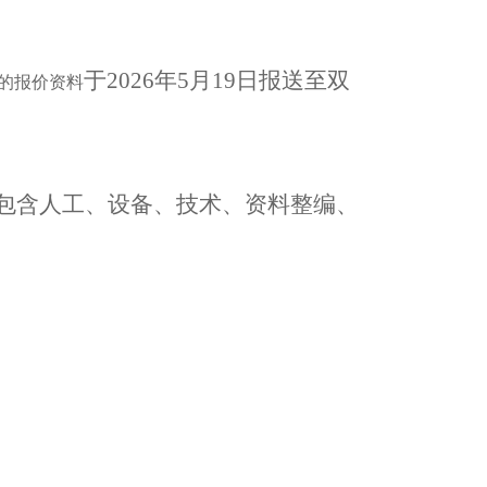
于
202
6
年
5
月
19
日报送至双
整的报价资料
包含人工、设备、技术、资料整编、