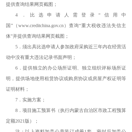
提供查询结果网页截图；
4．比选申请人需登录“信用中
国”（www.creditchina.g
ov.cn）查询“重大税收违法失信
主
体
”并提供查询结果网页截图；
5．须出具比选申请人参加政府采购近三年内在经营活
动中没有重大违法记录书面声
明；
6．
提供独立的办公场所证明、独立组织评标场所证
明，提供场地使用租赁协议或购房协议或房屋产权证明等
证明材料；
7．实施方案；
8．项目施工预算书（执行内蒙古自治区市政工程预算
定额2021版）；
注：
以上资料
加盖公章装订成册
1套，
密封后加盖公