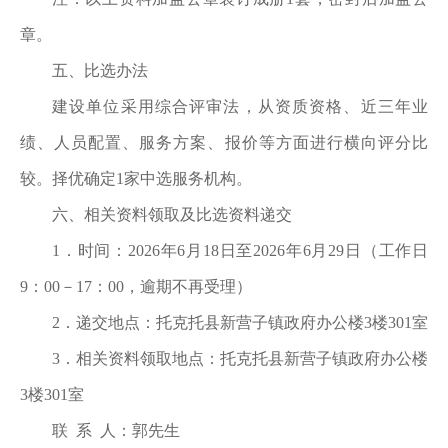
章。
五、比选办法
建设单位采用综合评审法，从资质资格、近三年业
绩、人员配置、服务方案、报价等方面进行横向评分比
较。择优确定
1家中选服务机构。
六、
相关
资料
领取及
比选
资料递交
1．时间：2026年
6
月
18
日至
2026年
6
月
29
日（工作日
9：00－17：00，逾期不再受理）
2．递交地点：托克托县新营子镇政府办公楼3楼
301
室
3．相关资料领取地点：
托克托县新营子镇政府办公楼
3楼
301
室
联
系
人：
郭
先生