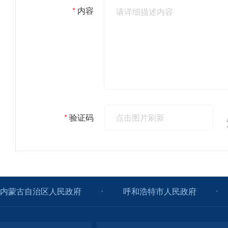
*
内容
相信不少朋友都十
进情况。首先请杨
消费品以旧换新工
*
验证码
4.嘉宾 | 呼和浩特市发展和改革委员会党组成员、副主任 杨晓
主持人好，听众朋
2024年以来，国
内蒙古自治区人民政府
动大规模设备更新
呼和浩特市人民政府
落地到我市，大力