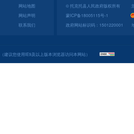
国家、自治区决策
网站地图
© 托克托县人民政府版权所有 
网站声明
蒙ICP备18005115号-1
实际，统筹扩内需
联系我们
政府网站标识码：150122000
能够提振消费市场
从核心价值来看，
（建议您使用IE9及以上版本浏览器访问本网站）
力，助推绿色转型
众，降低大家更换
鼓励大家置换节能
放消费潜力，带动
长持续赋能，同时