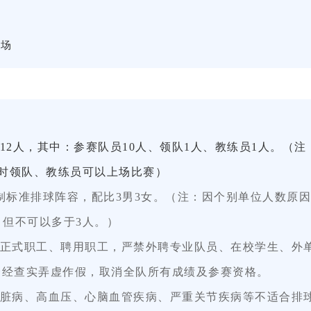
球场
1
2
人，其中：参赛队员
1
0
人、领队
1人、教练员1人。（
时领队、教练员可以上场比赛）
制标准排球阵容，配比
3
男
3
女。（注：因个别单位人数原因
，但不可以多于3人。
）
正式职工、聘用职工，严禁外聘专业队员、在校学生、外
一经查实弄虚作假，取消全队所有成绩及参赛资格。
脏病、高血压、心脑血管疾病、严重关节疾病等不适合排