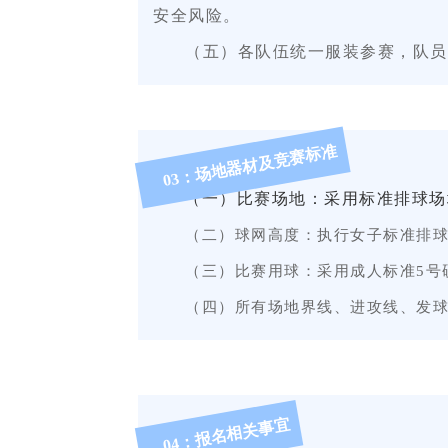
安全风险。
（五）
各队伍统一服装参赛，队员
03：场地器材及竞赛标准
一
）比赛场地：采用标准排球场
（
（
二
）球网高度：执行女子标准排
（
三
）比赛用球：采用成人标准
5号
（
四
）所有场地界线、进攻线、发
：报名相关事宜
04