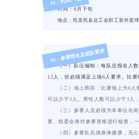
：时间、地点
01
时间：
6月下旬
地点：
托克托县总工会职工室外篮
02：参赛报名及组队要求
（
一
）队伍编制：每队总报名人数
12人，但必须满足上场6人要求。
比赛
（
二
）场上阵容：比赛场上为
6人
可以少于
3人。男性人数可以少于3人
（三）
参赛人员必须为本单位在岗
赛。组委会将对参赛资格进行核查，
（
四
）参赛队员须身体健康，无心