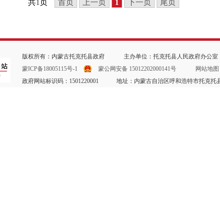
共
1
页
首页
上一页
1
下一页
尾页
版权所有：内蒙古托克托县政府 主办单位：托克托县人民政府办公室 联系电话
蒙ICP备18005115号-1
蒙公网安备 15012202000141号
网站地图
政府网站标识码：1501220001 地址：内蒙古自治区呼和浩特市托克托