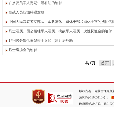
在乡复员军人定期生活补助的给付
伤残人员抚恤待遇发放
中国人民武装警察部队、军队离休、退休干部和退休士官的抚恤优
烈士遗属、因公牺牲军人遗属、病故军人遗属一次性抚恤金的给付
1至4级分散供养残疾士兵购（建）房补助
烈士褒扬金的给付
共
1
页
首页
版权所有：内蒙古托克托县
蒙ICP备18005115号-1
政府网站标识码：1501